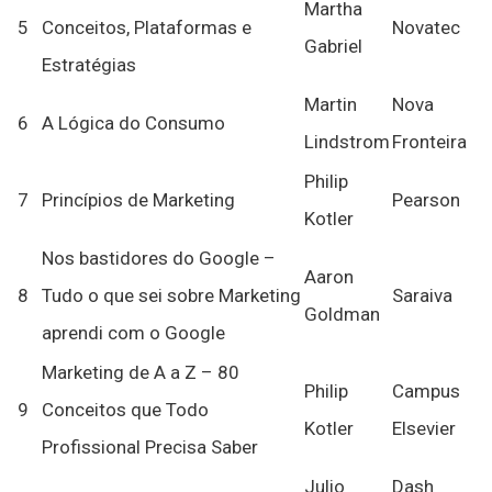
Martha
5
Conceitos, Plataformas e
Novatec
Gabriel
Estratégias
Martin
Nova
6
A Lógica do Consumo
Lindstrom
Fronteira
Philip
7
Princípios de Marketing
Pearson
Kotler
Nos bastidores do Google –
Aaron
8
Tudo o que sei sobre Marketing
Saraiva
Goldman
aprendi com o Google
Marketing de A a Z – 80
Philip
Campus
9
Conceitos que Todo
Kotler
Elsevier
Profissional Precisa Saber
Julio
Dash