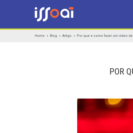
Home
Blog
Artigo
Por que e como fazer um vídeo de
POR Q