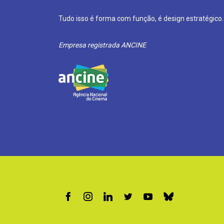
Tudo isso é forma com função, é design estratégico.
Empresa registrada ANCINE