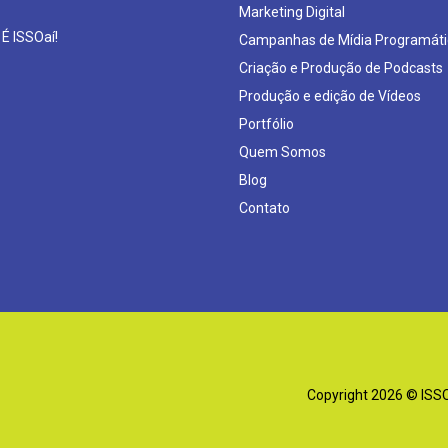
Marketing Digital
 É ISSOaí!
Campanhas de Mídia Programáti
Criação e Produção de Podcasts
Produção e edição de Vídeos
Portfólio
Quem Somos
Blog
Contato
Copyright 2026 © ISSOa