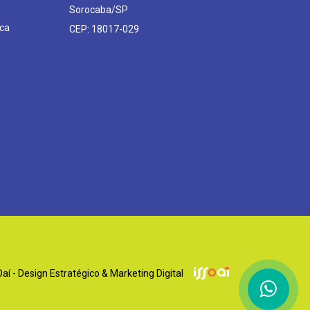
Sorocaba/SP
ca
CEP: 18017-029
í - Design Estratégico & Marketing Digital