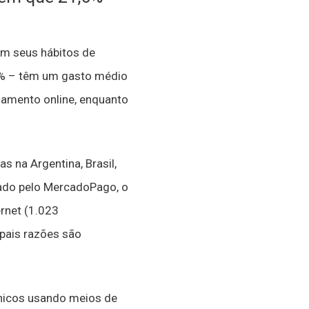
em seus hábitos de
2% – têm um gasto médio
gamento online, enquanto
s na Argentina, Brasil,
dado pelo MercadoPago, o
rnet (1.023
ipais razões são
ônicos usando meios de