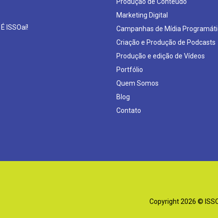
Produção de Conteúdo
Marketing Digital
 É ISSOaí!
Campanhas de Mídia Programáti
Criação e Produção de Podcasts
Produção e edição de Vídeos
Portfólio
Quem Somos
Blog
Contato
Copyright 2026 © ISSOa