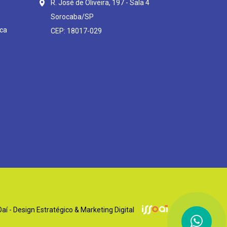
R. José de Oliveira, 197 - Sala 4
Sorocaba/SP
ca
CEP: 18017-029
í - Design Estratégico & Marketing Digital