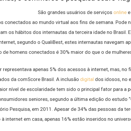
São grandes usuários de serviços
online
e
os conectados ao mundo virtual aos fins de semana. Pode n
tam os hábitos dos internautas da terceira idade no Brasil
internet, segundo o QualiBest, estes internautas navegam 
o de homens conectados é 30% maior do que o de mulhere
r representava apenas 5% dos acessos à internet, mas, no f
dos da comScore Brasil. A inclusão
digital
dos idosos, no e
aior nível de escolaridade tem sido o principal fator para a
onsumidores seniores, segundo a última edição do estudo “O
tório Pesquisa, em 2011. Apesar de 34% das pessoas da ter
 internet em casa, apenas 16% estão inseridos no universo