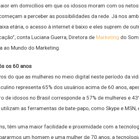
 maior em domicílios em que os idosos moram com os netos
começam a perceber as possibilidades da rede. Já nos amb
ixa etária, o acesso à internet é baixo e eles suprem de ou
ação”, conta Luciana Guerra, Diretora de
Marketing
do Soma
ta ao Mundo do Marketing.
s os 60 anos
os do que as mulheres no meio digital neste período da vi
sculino representa 65% dos usuários acima de 60 anos, ape
ero de idosos no Brasil corresponde a 57% de mulheres e 43
 utilizam as ferramentas de bate-papo, como Skype e MSN, e
ns, têm uma maior facilidade e proximidade com a tecnolog
pararmos um homem e uma mulher de 70 anos, a tecnologia