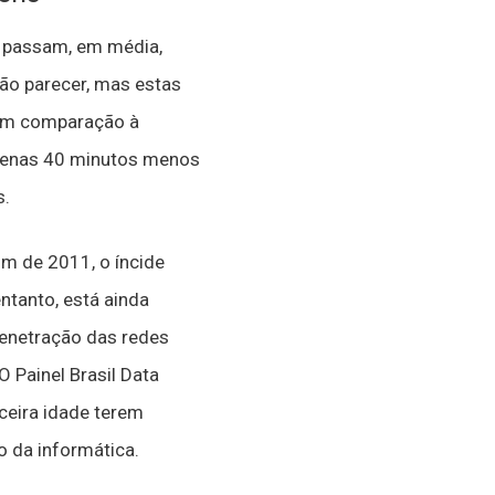
 passam, em média,
ão parecer, mas estas
. Em comparação à
apenas 40 minutos menos
s.
im de 2011, o íncide
ntanto, está ainda
 penetração das redes
 Painel Brasil Data
ceira idade terem
 da informática.