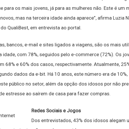
 para os mais jovens, já para as mulheres não. Este é um 
ovos, mas na terceira idade ainda aparece”, afirma Luzia Ni
do QualiBest, em entrevista ao portal.
s, bancos, e-mail e sites ligados a viagens, são os mais uti
a idade, com 78%, seguidos pelo e-commerce (72%). Os jov
m 68% e 60% dos casos, respectivamente. Atualmente, 25
gundo dados da e-bit. Há 10 anos, este número era de 10%,
ste público no setor, além da opção dos idosos por não pr
de estresse ao saírem de casa para fazer compras.
Redes Sociais e Jogos
Dos entrevistados, 43% dos idosos alegam us