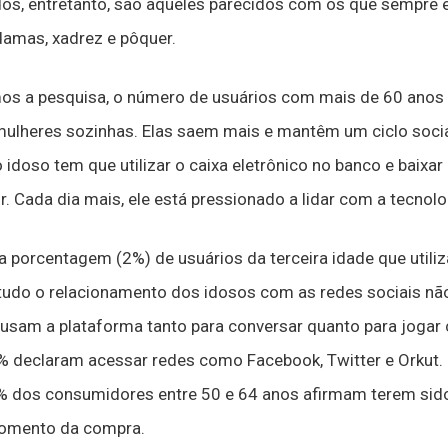
os, entretanto, são aqueles parecidos com os que sempre
damas, xadrez e pôquer.
mos a pesquisa, o número de usuários com mais de 60 ano
 mulheres sozinhas. Elas saem mais e mantêm um ciclo soci
 idoso tem que utilizar o caixa eletrônico no banco e baixa
. Cada dia mais, ele está pressionado a lidar com a tecnolog
a porcentagem (2%) de usuários da terceira idade que util
udo o relacionamento dos idosos com as redes sociais não
 usam a plataforma tanto para conversar quanto para jogar
% declaram acessar redes como Facebook, Twitter e Orkut.
 9% dos consumidores entre 50 e 64 anos afirmam terem sido
momento da compra.