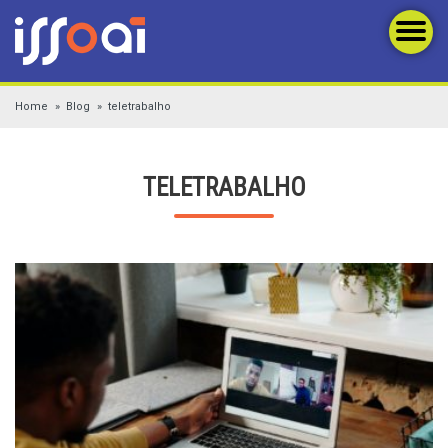
Home
Blog
teletrabalho
TELETRABALHO