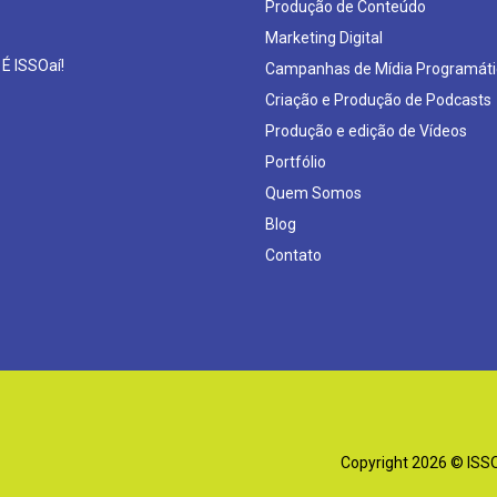
Produção de Conteúdo
Marketing Digital
 É ISSOaí!
Campanhas de Mídia Programáti
Criação e Produção de Podcasts
Produção e edição de Vídeos
Portfólio
Quem Somos
Blog
Contato
Copyright 2026 © ISSOa