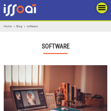
Home
Blog
software
SOFTWARE