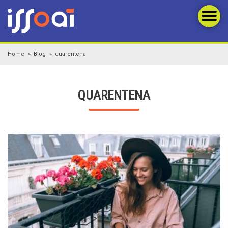
Home
Blog
quarentena
QUARENTENA