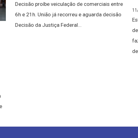
Decisão proíbe veiculação de comerciais entre
11
6h e 21h. União já recorreu e aguarda decisão
Es
Decisão da Justiça Federal...
de
fa
de
m
e