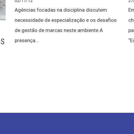
02/11/12
27
Agências focadas na disciplina discutem
Em
necessidade de especialização e os desafios
ch
de gestão de marcas neste ambiente A
pa
OS
presença...
“E