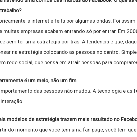
tá havendo uma corrida das marcas ao Facebook. O que as
trabalho?
oricamente, a internet é feita por algumas ondas. Foi assi
 e muitas empresas acabam entrando só por entrar. Em 20
sem ter uma estratégia por trás. A tendência é que, daqui 
ar na estratégia colocando as pessoas no centro. Simpl
 em rede social, que pensa em atrair pessoas para comprar
erramenta é um meio, não um fim.
mportamento das pessoas não mudou. A tecnologia e as f
interação.
is modelos de estratégia trazem mais resultado no Faceb
rtir do momento que você tem uma fan page, você tem que 