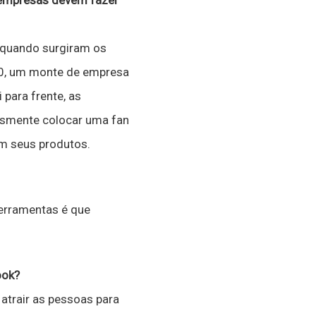
 empresas devem fazer
m quando surgiram os
00, um monte de empresa
para frente, as
esmente colocar uma fan
em seus produtos.
erramentas é que
ook?
atrair as pessoas para