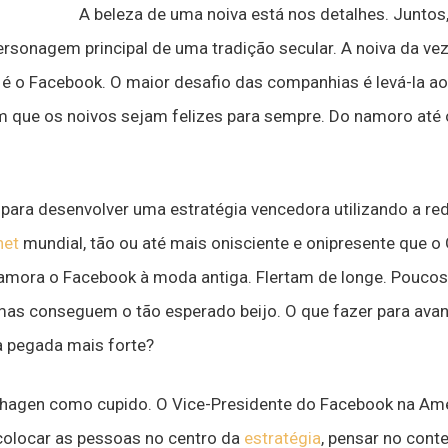
A beleza de uma noiva está nos detalhes. Juntos,
sonagem principal de uma tradição secular. A noiva da vez
é o Facebook. O maior desafio das companhias é levá-la ao
 que os noivos sejam felizes para sempre. Do namoro até o
ara desenvolver uma estratégia vencedora utilizando a re
net
mundial, tão ou até mais onisciente e onipresente que o
namora o Facebook à moda antiga. Flertam de longe. Pouc
mas conseguem o tão esperado beijo. O que fazer para ava
a pegada mais forte?
agen como cupido. O Vice-Presidente do Facebook na Amér
olocar as pessoas no centro da
estratégia
, pensar no cont