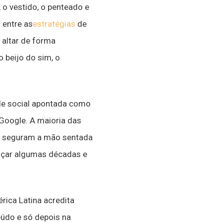
 o vestido, o penteado e
 entre as
estratégias
de
 altar de forma
 beijo do sim, o
de social apontada como
 Google. A maioria das
os seguram a mão sentada
nçar algumas décadas e
ica Latina acredita
eúdo e só depois na