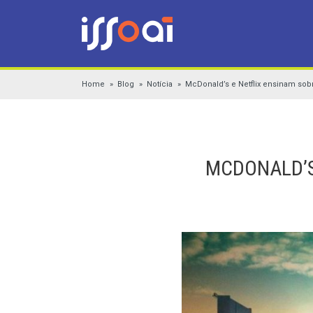
Home
Blog
Notícia
McDonald’s e Netflix ensinam sobr
MCDONALD’S