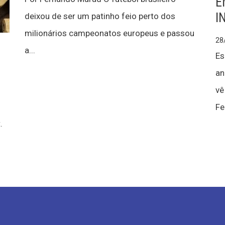
E
I
deixou de ser um patinho feio perto dos
milionários campeonatos europeus e passou
28
a...
Es
an
vê
Fe
.