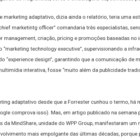
marketing adaptativo, dizia ainda o relatório, teria uma est
chief marketintg officer” comandaria três especialistas, se
r management, criação, pricing e promoções baseadas no in
o “marketing technology executive”, supervisionando a infr
 do “experience design”, garantindo que a comunicação de 
timídia interativa, fosse “muito além da publicidade tradic
ting adaptativo desde que a Forrester cunhou o termo, há
ogle comprova isso). Mas, em artigo publicado na semana 
vos da MindShare, unidade do WPP Group, manifestaram um
envolvimento mais empolgante das últimas décadas, porque 