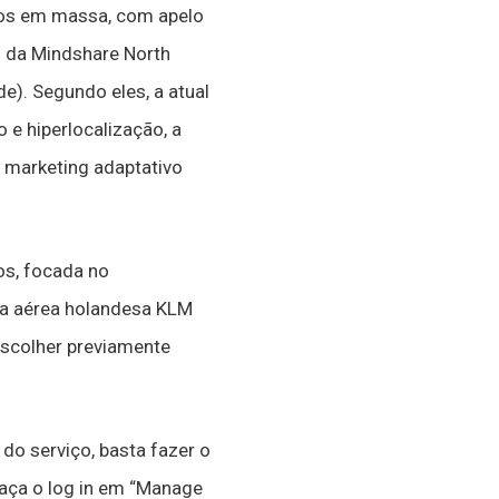
dos em massa, com apelo
 da Mindshare North
e). Segundo eles, a atual
 e hiperlocalização, a
 o marketing adaptativo
os, focada no
ia aérea holandesa KLM
escolher previamente
do serviço, basta fazer o
faça o log in em “Manage