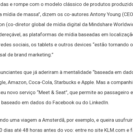
adas e rompe com o modelo clássico de produtos produzi
 mídia de massa”, dizem os co-autores Antony Young (CEO
 (co-diretor global de mídia digital da Mindshare Worldwid
dereçável, as plataformas de mídia baseadas em localização
s redes sociais, os tablets e outros devices “estão tornando
al de brand marketing.”
anunciantes que já aderiram à mentalidade “baseada em dad
e, Amazon, Coca-Cola, Starbucks e Apple. Mas a companh
eu novo serviço “Meet & Seat”, que permite ao passageiro 
o baseado em dados do Facebook ou do LinkedIn.
ndo uma viagem a Amsterdã, por exemplo, e queira usufruir 
 dias até 48 horas antes do voo: entre no site KLM.com e 