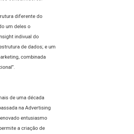
rutura diferente do
ndo um deles o
sight indivual do
aestrutura de dados; e um
marketing, combinada
ional”.
 mais de uma década
passada na Advertising
 renovado entusiasmo
permite a criação de