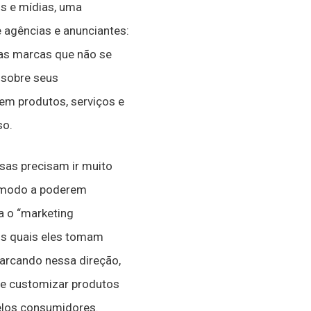
s e mídias, uma
 agências e anunciantes:
 as marcas que não se
 sobre seus
m produtos, serviços e
so.
sas precisam ir muito
e modo a poderem
a o “marketing
nos quais eles tomam
barcando nessa direção,
 e customizar produtos
elos consumidores.