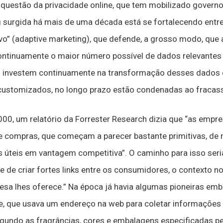
questão da privacidade online, que tem mobilizado governo
surgida há mais de uma década está se fortalecendo entre
vo” (adaptive marketing), que defende, a grosso modo, que
tinuamente o maior número possível de dados relevantes
 investem continuamente na transformação desses dados e
customizados, no longo prazo estão condenadas ao fracas
0, um relatório da Forrester Research dizia que “as empre
 compras, que começam a parecer bastante primitivas, d
 úteis em vantagem competitiva”. O caminho para isso seri
e de criar fortes links entre os consumidores, o contexto 
esa lhes oferece.” Na época já havia algumas pioneiras em
, que usava um endereço na web para coletar informações
gundo as fragrâncias, cores e embalagens especificadas p