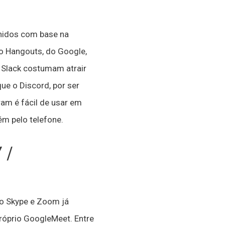
hidos com base na
o Hangouts, do Google,
 Slack costumam atrair
ue o Discord, por ser
am é fácil de usar em
m pelo telefone.
 /
mo Skype e Zoom já
róprio GoogleMeet. Entre