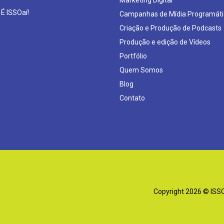
Marketing Digital
 É ISSOaí!
Campanhas de Mídia Programáti
Criação e Produção de Podcasts
Produção e edição de Vídeos
Portfólio
Quem Somos
Blog
Contato
Copyright 2026 © ISSOa