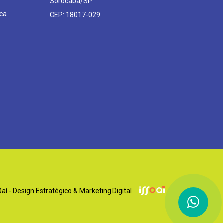
Sorocaba/SP
ca
CEP: 18017-029
í - Design Estratégico & Marketing Digital