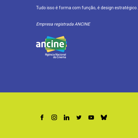
Tudo isso é forma com função, é design estratégico.
Empresa registrada ANCINE