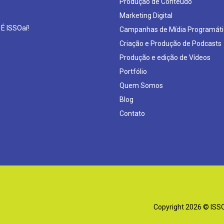
Produção de Conteúdo
Marketing Digital
 É ISSOaí!
Campanhas de Mídia Programáti
Criação e Produção de Podcasts
Produção e edição de Vídeos
Portfólio
Quem Somos
Blog
Contato
Copyright 2026 © ISSOa