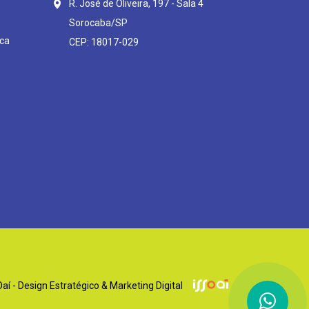
R. José de Oliveira, 197 - Sala 4
Sorocaba/SP
ca
CEP: 18017-029
í - Design Estratégico & Marketing Digital