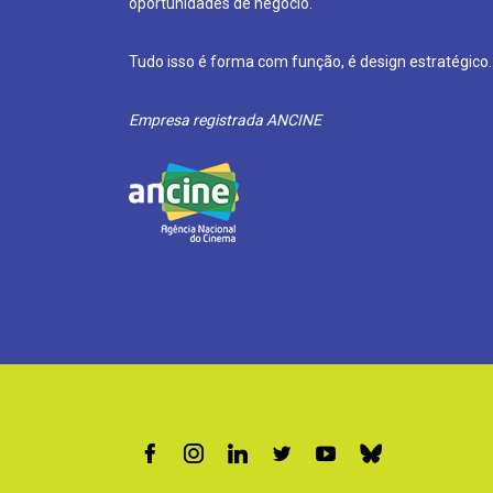
oportunidades de negócio.
Tudo isso é forma com função, é design estratégico.
Empresa registrada ANCINE