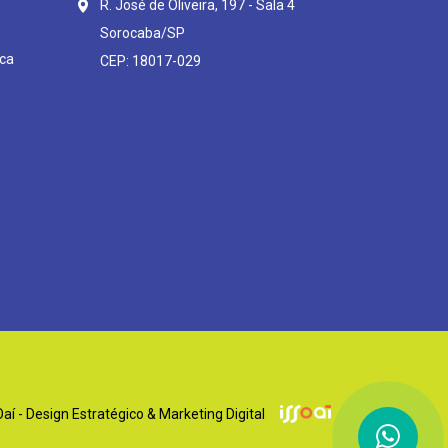
R. José de Oliveira, 197 - Sala 4
Sorocaba/SP
ca
CEP: 18017-029
í - Design Estratégico & Marketing Digital