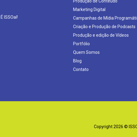
Produção de Conteúdo
Marketing Digital
 É ISSOaí!
Campanhas de Mídia Programáti
Criação e Produção de Podcasts
Produção e edição de Vídeos
Portfólio
Quem Somos
Blog
Contato
Copyright 2026 © ISSOa