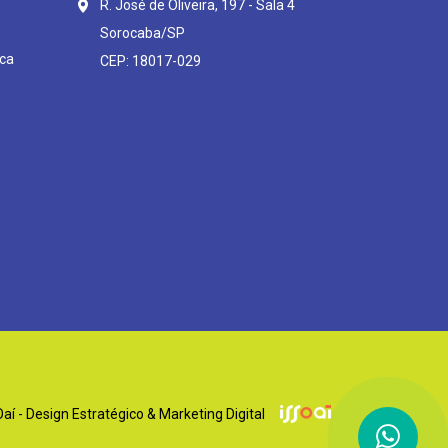
R. José de Oliveira, 197 - Sala 4
Sorocaba/SP
ca
CEP: 18017-029
í - Design Estratégico & Marketing Digital