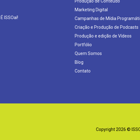
Produção de Conteúdo
Marketing Digital
 É ISSOaí!
Campanhas de Mídia Programáti
Criação e Produção de Podcasts
Produção e edição de Vídeos
Portfólio
Quem Somos
Blog
Contato
Copyright 2026 © ISSOa