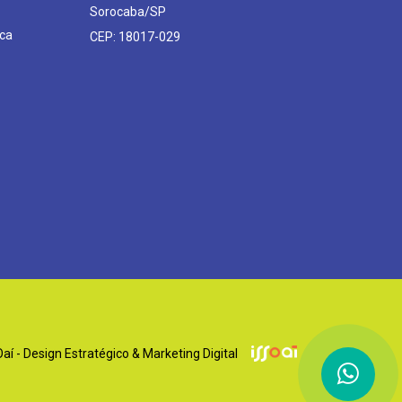
Sorocaba/SP
ca
CEP: 18017-029
í - Design Estratégico & Marketing Digital