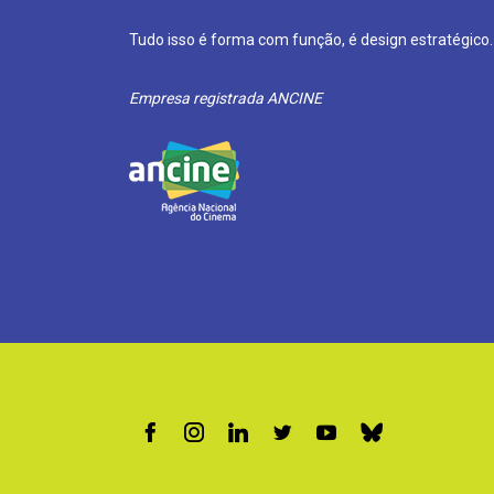
Tudo isso é forma com função, é design estratégico.
Empresa registrada ANCINE