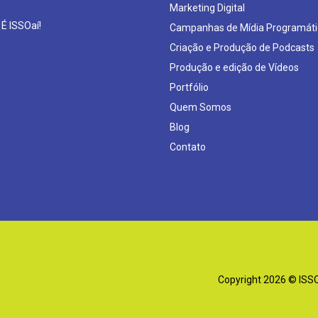
Marketing Digital
 É ISSOaí!
Campanhas de Mídia Programáti
Criação e Produção de Podcasts
Produção e edição de Vídeos
Portfólio
Quem Somos
Blog
Contato
Copyright 2026 © ISSOa