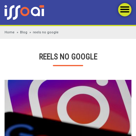
Home
Blog
reels no google
REELS NO GOOGLE