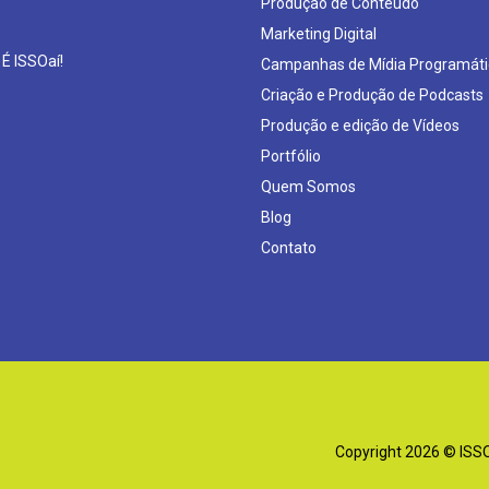
Produção de Conteúdo
Marketing Digital
 É ISSOaí!
Campanhas de Mídia Programáti
Criação e Produção de Podcasts
Produção e edição de Vídeos
Portfólio
Quem Somos
Blog
Contato
Copyright 2026 © ISSOa