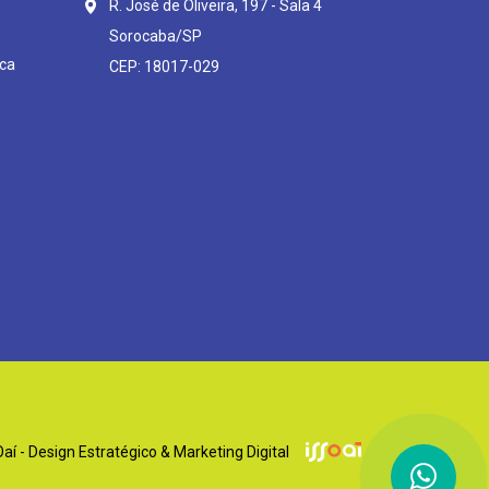
R. José de Oliveira, 197 - Sala 4
Sorocaba/SP
ca
CEP: 18017-029
í - Design Estratégico & Marketing Digital