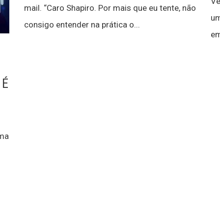
Ve
mail. “Caro Shapiro. Por mais que eu tente, não
um
consigo entender na prática o...
em
 É
uma