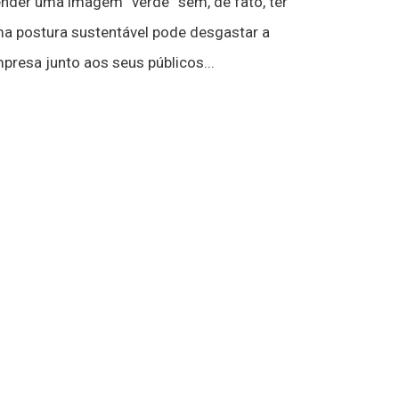
nder uma imagem “verde” sem, de fato, ter
a postura sustentável pode desgastar a
presa junto aos seus públicos...