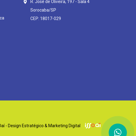
R. José de Oliveira, 197 - Sala 4
Sorocaba/SP
ca
CEP: 18017-029
í - Design Estratégico & Marketing Digital