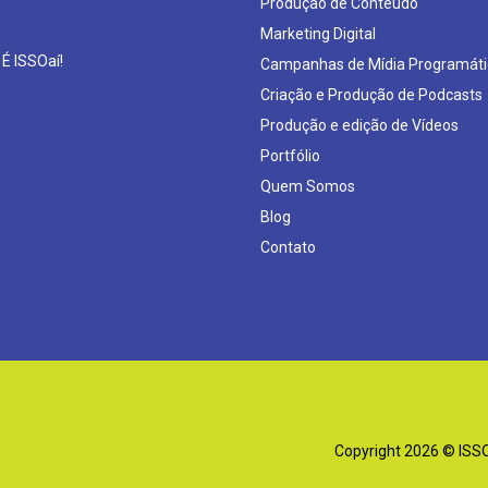
Produção de Conteúdo
Marketing Digital
 É ISSOaí!
Campanhas de Mídia Programáti
Criação e Produção de Podcasts
Produção e edição de Vídeos
Portfólio
Quem Somos
Blog
Contato
Copyright 2026 © ISSOa