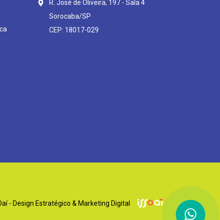
R. José de Oliveira, 197 - Sala 4
Sorocaba/SP
ca
CEP: 18017-029
í - Design Estratégico & Marketing Digital