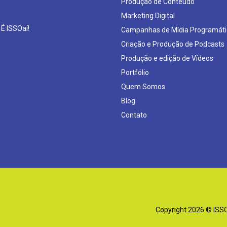
Produção de Conteúdo
Marketing Digital
 É ISSOaí!
Campanhas de Mídia Programáti
Criação e Produção de Podcasts
Produção e edição de Vídeos
Portfólio
Quem Somos
Blog
Contato
Copyright 2026 © ISSOa