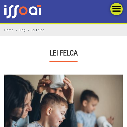
Home
Blog
Lei Felca
LEI FELCA