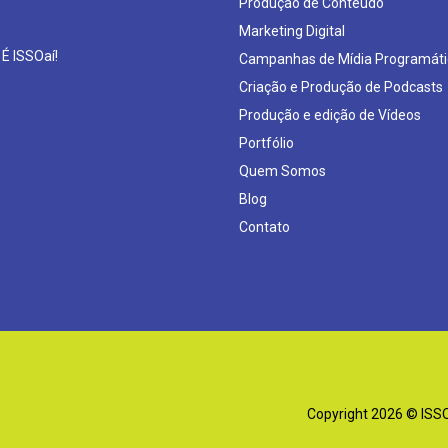
Produção de Conteúdo
Marketing Digital
 É ISSOaí!
Campanhas de Mídia Programáti
Criação e Produção de Podcasts
Produção e edição de Vídeos
Portfólio
Quem Somos
Blog
Contato
Copyright 2026 © ISSOa