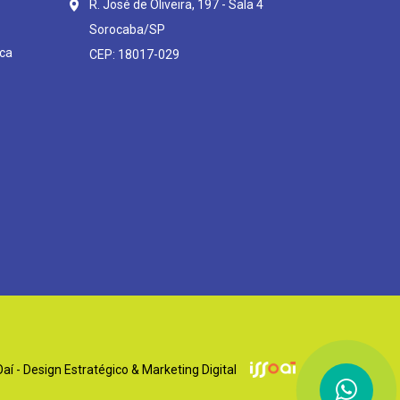
R. José de Oliveira, 197 - Sala 4
Sorocaba/SP
ca
CEP: 18017-029
í - Design Estratégico & Marketing Digital