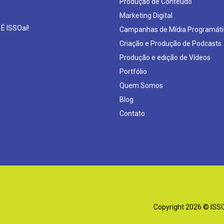
Produção de Conteúdo
Marketing Digital
 É ISSOaí!
Campanhas de Mídia Programáti
Criação e Produção de Podcasts
Produção e edição de Vídeos
Portfólio
Quem Somos
Blog
Contato
Copyright 2026 © ISSOa