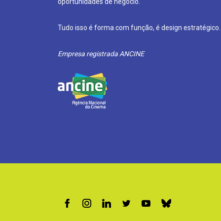
oportunidades de negócio.
Tudo isso é forma com função, é design estratégico.
Empresa registrada ANCINE