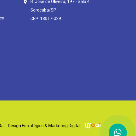
R. José de Oliveira, 197 - Sala 4
Sorocaba/SP
ca
CEP: 18017-029
í - Design Estratégico & Marketing Digital