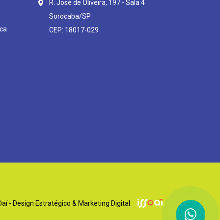
R. José de Oliveira, 197 - Sala 4
Sorocaba/SP
ca
CEP: 18017-029
í - Design Estratégico & Marketing Digital