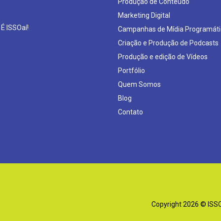
Produção de Conteúdo
Marketing Digital
 É ISSOaí!
Campanhas de Mídia Programáti
Criação e Produção de Podcasts
Produção e edição de Vídeos
Portfólio
Quem Somos
Blog
Contato
Copyright 2026 © ISSOa