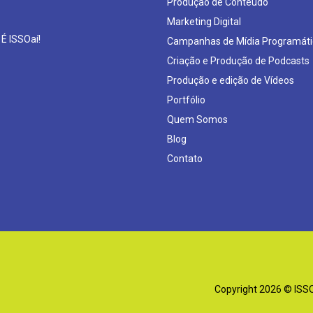
Produção de Conteúdo
Marketing Digital
 É ISSOaí!
Campanhas de Mídia Programáti
Criação e Produção de Podcasts
Produção e edição de Vídeos
Portfólio
Quem Somos
Blog
Contato
Copyright 2026 © ISSOa