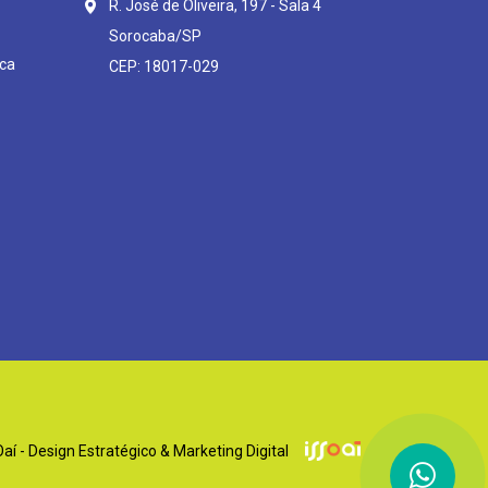
R. José de Oliveira, 197 - Sala 4
Sorocaba/SP
ca
CEP: 18017-029
í - Design Estratégico & Marketing Digital