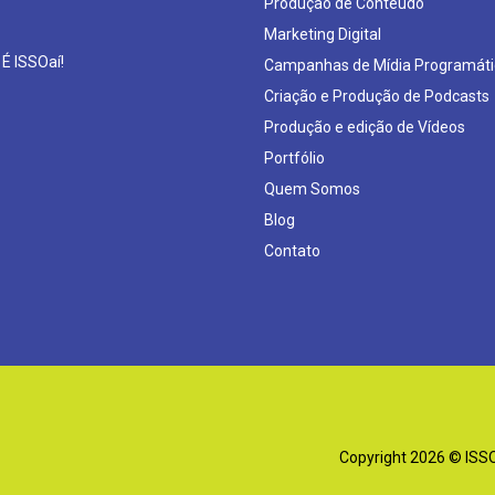
Produção de Conteúdo
Marketing Digital
 É ISSOaí!
Campanhas de Mídia Programáti
Criação e Produção de Podcasts
Produção e edição de Vídeos
Portfólio
Quem Somos
Blog
Contato
Copyright 2026 © ISSOa