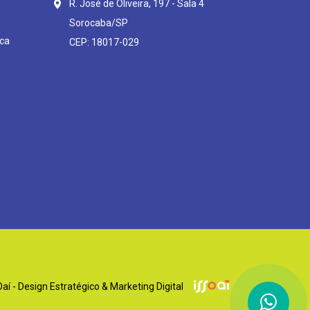
R. José de Oliveira, 197 - Sala 4
Sorocaba/SP
ca
CEP: 18017-029
í - Design Estratégico & Marketing Digital