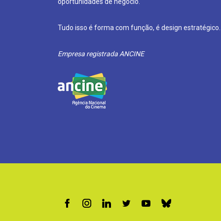
oportunidades de negócio.
Tudo isso é forma com função, é design estratégico.
Empresa registrada ANCINE