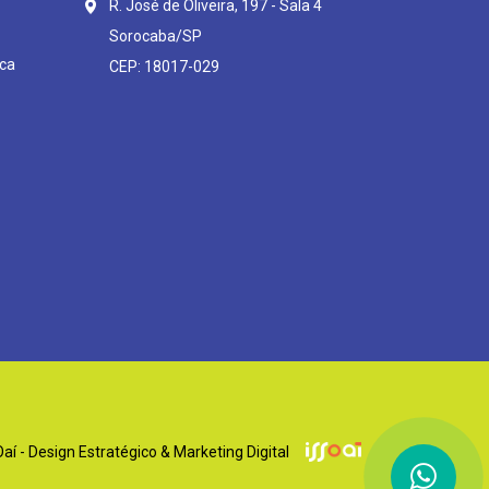
R. José de Oliveira, 197 - Sala 4
Sorocaba/SP
ca
CEP: 18017-029
í - Design Estratégico & Marketing Digital