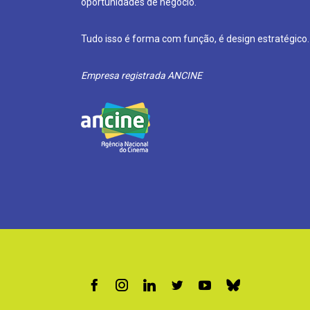
oportunidades de negócio.
Tudo isso é forma com função, é design estratégico.
Empresa registrada ANCINE