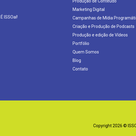
Produção de Conteúdo
Marketing Digital
 É ISSOaí!
Campanhas de Mídia Programáti
Criação e Produção de Podcasts
Produção e edição de Vídeos
Portfólio
Quem Somos
Blog
Contato
Copyright 2026 © ISSOa