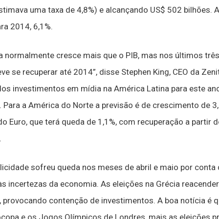
estimava uma taxa de 4,8%) e alcançando US$ 502 bilhões. 
ra 2014, 6,1%.
a normalmente cresce mais que o PIB, mas nos últimos três
ve se recuperar até 2014”, disse Stephen King, CEO da Zeni
os investimentos em mídia na América Latina para este a
. Para a América do Norte a previsão é de crescimento de 3
o Euro, que terá queda de 1,1%, com recuperação a partir d
.
licidade sofreu queda nos meses de abril e maio por conta
às incertezas da economia. As eleições na Grécia reacend
, provocando contenção de investimentos. A boa notícia é
ocopa e os Jogos Olímpicos de Londres, mais as eleições p