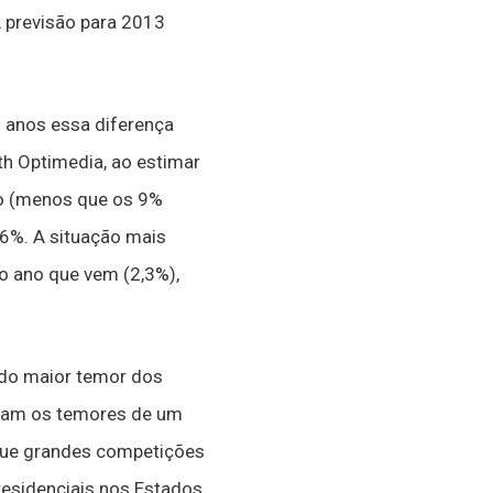
A previsão para 2013
 anos essa diferença
th Optimedia, ao estimar
no (menos que os 9%
,6%. A situação mais
o ano que vem (2,3%),
 do maior temor dos
eram os temores de um
 que grandes competições
residenciais nos Estados