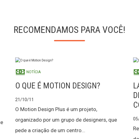
RECOMENDAMOS PARA VOCÊ!
NOTÍCIA
O QUE É MOTION DESIGN?
L
D
21/10/11
C
O Motion Design Plus é um projeto,
05
organizado por um grupo de designers, que
te
Re
pede a criação de um centro...
o