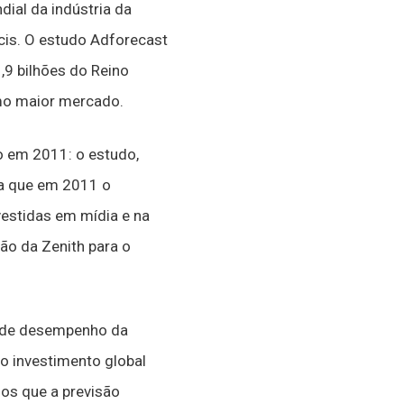
ial da indústria da
cis. O estudo Adforecast
,9 bilhões do Reino
imo maior mercado.
do em 2011: o estudo,
ta que em 2011 o
vestidas em mídia e na
são da Zenith para o
es de desempenho da
o investimento global
os que a previsão