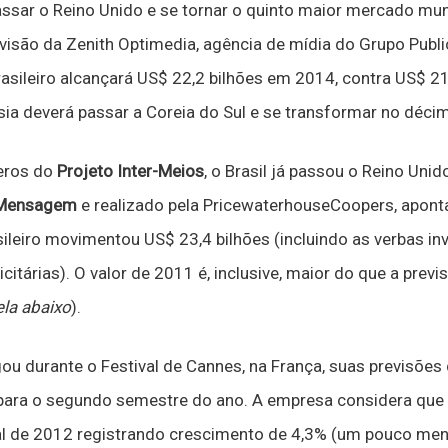
ssar o Reino Unido e se tornar o quinto maior mercado mund
visão da Zenith Optimedia, agência de mídia do Grupo Publi
sileiro alcançará US$ 22,2 bilhões em 2014, contra US$ 21
sia deverá passar a Coreia do Sul e se transformar no déc
eros do
Projeto Inter-Meios
, o Brasil já passou o Reino Uni
 Mensagem
e realizado pela PricewaterhouseCoopers, apon
sileiro movimentou US$ 23,4 bilhões (incluindo as verbas in
itárias). O valor de 2011 é, inclusive, maior do que a previ
ela abaixo
).
gou durante o Festival de Cannes, na França, suas previsõ
 para o segundo semestre do ano. A empresa considera que 
al de 2012 registrando crescimento de 4,3% (um pouco men