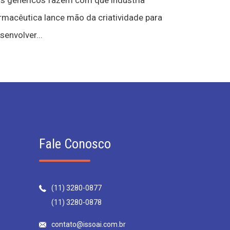
s genéricos fazem com que indústria
rmacêutica lance mão da criatividade para
senvolver...
Fale Conosco
(11) 3280-0877
(11) 3280-0878
contato@issoai.com.br