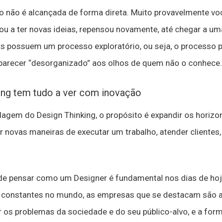
o não é alcançada de forma direta. Muito provavelmente voc
tou a ter novas ideias, repensou novamente, até chegar a u
s possuem um processo exploratório, ou seja, o processo p
 parecer “desorganizado” aos olhos de quem não o conhece.
king tem tudo a ver com inovação
dagem do Design Thinking, o propósito é expandir os horizo
ar novas maneiras de executar um trabalho, atender cliente
de pensar como um Designer é fundamental nos dias de h
constantes no mundo, as empresas que se destacam são a
os problemas da sociedade e do seu público-alvo, e a form