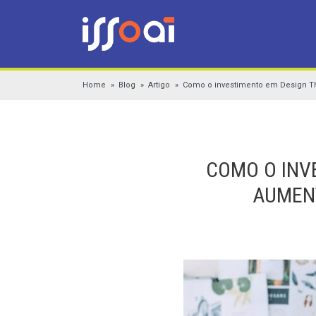
Home
Blog
Artigo
Como o investimento em Design Thin
COMO O INV
AUMENT